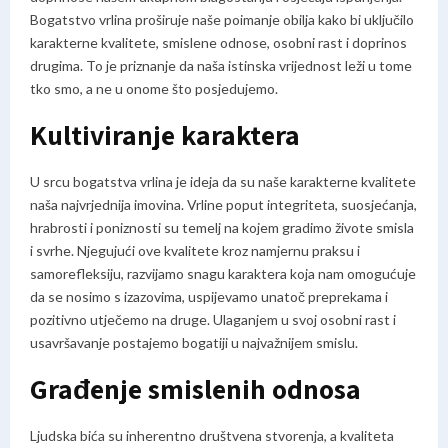
Bogatstvo vrlina proširuje naše poimanje obilja kako bi uključilo
karakterne kvalitete, smislene odnose, osobni rast i doprinos
drugima. To je priznanje da naša istinska vrijednost leži u tome
tko smo, a ne u onome što posjedujemo.
Kultiviranje karaktera
U srcu bogatstva vrlina je ideja da su naše karakterne kvalitete
naša najvrjednija imovina. Vrline poput integriteta, suosjećanja,
hrabrosti i poniznosti su temelj na kojem gradimo živote smisla
i svrhe. Njegujući ove kvalitete kroz namjernu praksu i
samorefleksiju, razvijamo snagu karaktera koja nam omogućuje
da se nosimo s izazovima, uspijevamo unatoč preprekama i
pozitivno utječemo na druge. Ulaganjem u svoj osobni rast i
usavršavanje postajemo bogatiji u najvažnijem smislu.
Građenje smislenih odnosa
Ljudska bića su inherentno društvena stvorenja, a kvaliteta