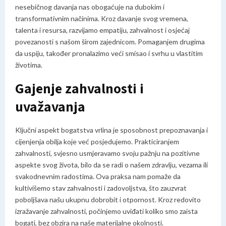
nesebičnog davanja nas obogaćuje na dubokim i
transformativnim načinima. Kroz davanje svog vremena,
talenta i resursa, razvijamo empatiju, zahvalnost i osjećaj
povezanosti s našom širom zajednicom. Pomaganjem drugima
da uspiju, također pronalazimo veći smisao i svrhu u vlastitim
životima.
Gajenje zahvalnosti i
uvažavanja
Ključni aspekt bogatstva vrlina je sposobnost prepoznavanja i
cijenjenja obilja koje već posjedujemo. Prakticiranjem
zahvalnosti, svjesno usmjeravamo svoju pažnju na pozitivne
aspekte svog života, bilo da se radi o našem zdravlju, vezama ili
svakodnevnim radostima. Ova praksa nam pomaže da
kultivišemo stav zahvalnosti i zadovoljstva, što zauzvrat
poboljšava našu ukupnu dobrobit i otpornost. Kroz redovito
izražavanje zahvalnosti, počinjemo uviđati koliko smo zaista
bogati, bez obzira na naše materijalne okolnosti.