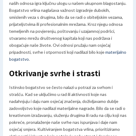
naših odnosa igra ključnu ulogu u našem ukupnom blagostanju.
Bogatstvo vrlina naglašava važnost izgradnje dubokih,
smislenih veza s drugima, bilo da se radi o obiteljskim vezama,
prijateljstvima ili profesionalnim mrežama. Kroz njegu odnosa
temeljenih na povjerenju, poštovanju i uzajamnoj podršci,
stvaramo mrežu društvenog kapitala koji nas podržava i
obogaćuje naše živote. Ovi odnosi pružaju nam osjećaj
pripadnosti, svrhe i otpornosti koji nadilazi bilo koje
materijalno
bogatstvo
.
Otkrivanje svrhe i strasti
Istinsko bogatstvo se često nalazi u potrazi za svrhom i
strašću. Kad se uključimo u rad ili aktivnosti koje nas
nadahnjuju i daju nam osjećaj značenja, doživljavamo dublje
zadovoljstvo koje nadilazi materijalne nagrade. Bilo da se radi o
kreativnom izražavanju, služenju drugima ili radu na cilju koji nas
pokreće, pronalaženje naše svrhe nas ispunjava i daje nam
osjećaj smjera. Kultiviranjem bogatstva vrlina, prioritiziramo