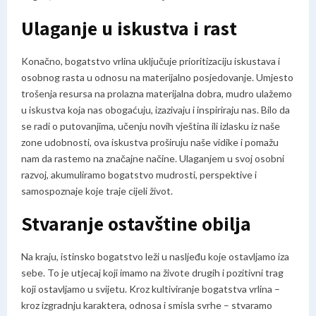
Ulaganje u iskustva i rast
Konačno, bogatstvo vrlina uključuje prioritizaciju iskustava i
osobnog rasta u odnosu na materijalno posjedovanje. Umjesto
trošenja resursa na prolazna materijalna dobra, mudro ulažemo
u iskustva koja nas obogaćuju, izazivaju i inspiriraju nas. Bilo da
se radi o putovanjima, učenju novih vještina ili izlasku iz naše
zone udobnosti, ova iskustva proširuju naše vidike i pomažu
nam da rastemo na značajne načine. Ulaganjem u svoj osobni
razvoj, akumuliramo bogatstvo mudrosti, perspektive i
samospoznaje koje traje cijeli život.
Stvaranje ostavštine obilja
Na kraju, istinsko bogatstvo leži u nasljeđu koje ostavljamo iza
sebe. To je utjecaj koji imamo na živote drugih i pozitivni trag
koji ostavljamo u svijetu. Kroz kultiviranje bogatstva vrlina –
kroz izgradnju karaktera, odnosa i smisla svrhe – stvaramo