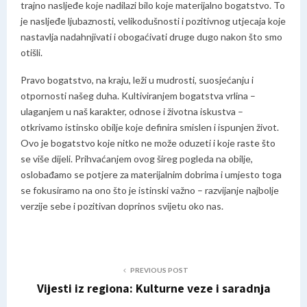
trajno nasljeđe koje nadilazi bilo koje materijalno bogatstvo. To
je nasljeđe ljubaznosti, velikodušnosti i pozitivnog utjecaja koje
nastavlja nadahnjivati i obogaćivati druge dugo nakon što smo
otišli.
Pravo bogatstvo, na kraju, leži u mudrosti, suosjećanju i
otpornosti našeg duha. Kultiviranjem bogatstva vrlina –
ulaganjem u naš karakter, odnose i životna iskustva –
otkrivamo istinsko obilje koje definira smislen i ispunjen život.
Ovo je bogatstvo koje nitko ne može oduzeti i koje raste što
se više dijeli. Prihvaćanjem ovog šireg pogleda na obilje,
oslobađamo se potjere za materijalnim dobrima i umjesto toga
se fokusiramo na ono što je istinski važno – razvijanje najbolje
verzije sebe i pozitivan doprinos svijetu oko nas.
PREVIOUS POST
Vijesti iz regiona: Kulturne veze i saradnja