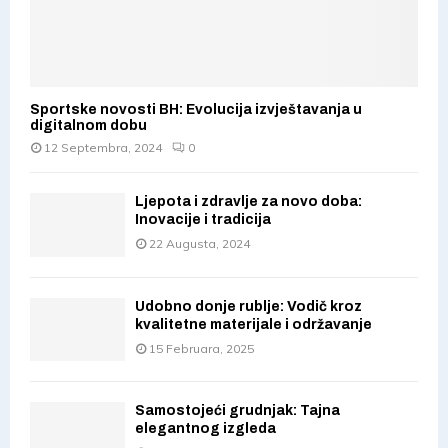
Sportske novosti BH: Evolucija izvještavanja u
digitalnom dobu
12 Septembra, 2024
0
Ljepota i zdravlje za novo doba:
Inovacije i tradicija
22 Augusta, 2024
Udobno donje rublje: Vodič kroz
kvalitetne materijale i održavanje
15 Februara, 2025
Samostojeći grudnjak: Tajna
elegantnog izgleda