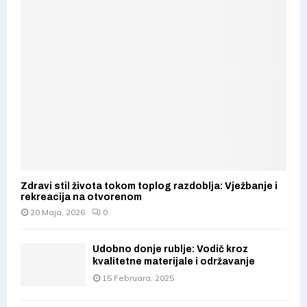
o
r
R
:
C
H
Zdravi stil života tokom toplog razdoblja: Vježbanje i
rekreacija na otvorenom
20 Maja, 2026
0
Udobno donje rublje: Vodič kroz
kvalitetne materijale i održavanje
15 Februara, 2025