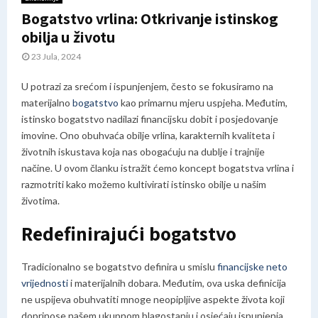
Bogatstvo vrlina: Otkrivanje istinskog
obilja u životu
23 Jula, 2024
U potrazi za srećom i ispunjenjem, često se fokusiramo na
materijalno
bogatstvo
kao primarnu mjeru uspjeha. Međutim,
istinsko bogatstvo nadilazi financijsku dobit i posjedovanje
imovine. Ono obuhvaća obilje vrlina, karakternih kvaliteta i
životnih iskustava koja nas obogaćuju na dublje i trajnije
načine. U ovom članku istražit ćemo koncept bogatstva vrlina i
razmotriti kako možemo kultivirati istinsko obilje u našim
životima.
Redefinirajući bogatstvo
Tradicionalno se bogatstvo definira u smislu
financijske neto
vrijednosti
i materijalnih dobara. Međutim, ova uska definicija
ne uspijeva obuhvatiti mnoge neopipljive aspekte života koji
doprinose našem ukupnom blagostanju i osjećaju ispunjenja.