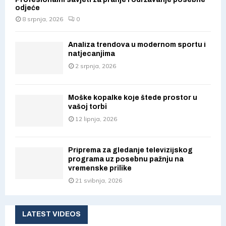
odjeće
8 srpnja, 2026
0
Analiza trendova u modernom sportu i
natjecanjima
2 srpnja, 2026
Moške kopalke koje štede prostor u
vašoj torbi
12 lipnja, 2026
Priprema za gledanje televizijskog
programa uz posebnu pažnju na
vremenske prilike
21 svibnja, 2026
LATEST VIDEOS