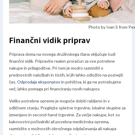
Photo by Ivan S from Pe
Finančni vidik priprav
Priprava doma na novega družinskega člana vključuje tudi
finančni vidik. Pripravite realen proračun za vse potrebne
nakupe in prilagoditve. Pri tem je modro razmisliti o
prednostnih naložbah in tistih, ki jih lahko odložite na poznejši
čas.
Odprodaja eksponatov
in pohištva, ki ga ne potrebujete
več, lahko pomaga pri financiranju novih nakupov.
Veliko potrebne opreme je mogoče dobiti rabljeno in v
odličnem stanju. Preglejte spletne trgovine, lokalne skupine za
izmenjavo in second-hand trgovine. Za večje nakupe, kot so
kakovostni počivalniki ali posebna medicinska oprema,
razmislite o možnostih obročnega odplačevanja ali nakupa