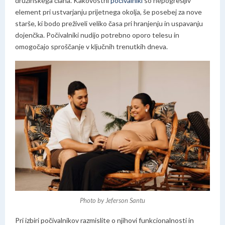
družinskega člana. Kakovostni
počivalniki
so nepogrešljiv
element pri ustvarjanju prijetnega okolja, še posebej za nove
starše, ki bodo preživeli veliko časa pri hranjenju in uspavanju
dojenčka. Počivalniki nudijo potrebno oporo telesu in
omogočajo sproščanje v ključnih trenutkih dneva.
Photo by Jeferson Santu
Pri izbiri počivalnikov razmislite o njihovi funkcionalnosti in