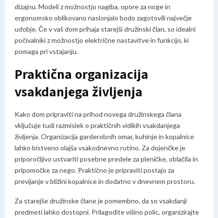
dizajnu. Modeli z možnostjo nagiba, opore za noge in
ergonomsko oblikovano naslonjalo bodo zagotovili največje
udobje. Če v vaš dom prihaja starejši družinski član, so idealni
počivalniki z možnostjo električne nastavitve in funkcijo, ki
pomaga pri vstajanju.
Praktična organizacija
vsakdanjega življenja
Kako dom pripraviti na prihod novega družinskega člana
vključuje tudi razmislek o praktičnih vidikih vsakdanjega
življenja. Organizacija garderobnih omar, kuhinje in kopalnice
lahko bistveno olajša vsakodnevno rutino. Za dojenčke je
priporočljivo ustvariti posebne predele za pleničke, oblačila in
pripomočke za nego. Praktično je pripraviti postajo za
previjanje v bližini kopalnice in dodatno v dnevnem prostoru.
Za starejše družinske člane je pomembno, da so vsakdanji
predmeti lahko dostopni. Prilagodite višino polic, organizirajte