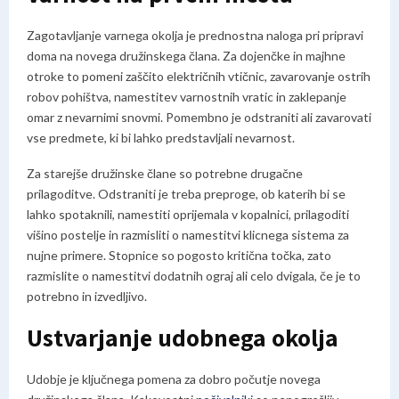
Zagotavljanje varnega okolja je prednostna naloga pri pripravi
doma na novega družinskega člana. Za dojenčke in majhne
otroke to pomeni zaščito električnih vtičnic, zavarovanje ostrih
robov pohištva, namestitev varnostnih vratic in zaklepanje
omar z nevarnimi snovmi. Pomembno je odstraniti ali zavarovati
vse predmete, ki bi lahko predstavljali nevarnost.
Za starejše družinske člane so potrebne drugačne
prilagoditve. Odstraniti je treba preproge, ob katerih bi se
lahko spotaknili, namestiti oprijemala v kopalnici, prilagoditi
višino postelje in razmisliti o namestitvi klicnega sistema za
nujne primere. Stopnice so pogosto kritična točka, zato
razmislite o namestitvi dodatnih ograj ali celo dvigala, če je to
potrebno in izvedljivo.
Ustvarjanje udobnega okolja
Udobje je ključnega pomena za dobro počutje novega