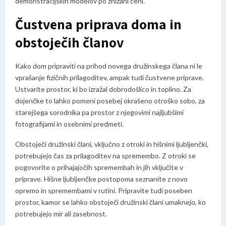
demonstracijskih modelov po znižani ceni.
Čustvena priprava doma in
obstoječih članov
Kako dom pripraviti na prihod novega družinskega člana ni le
vprašanje fizičnih prilagoditev, ampak tudi čustvene priprave.
Ustvarite prostor, ki bo izražal dobrodošlico in toplino. Za
dojenčke to lahko pomeni posebej okrašeno otroško sobo, za
starejšega sorodnika pa prostor z njegovimi najljubšimi
fotografijami in osebnimi predmeti.
Obstoječi družinski člani, vključno z otroki in hišnimi ljubljenčki,
potrebujejo čas za prilagoditev na spremembo. Z otroki se
pogovorite o prihajajočih spremembah in jih vključite v
priprave. Hišne ljubljenčke postopoma seznanite z novo
opremo in spremembami v rutini. Pripravite tudi poseben
prostor, kamor se lahko obstoječi družinski člani umaknejo, ko
potrebujejo mir ali zasebnost.