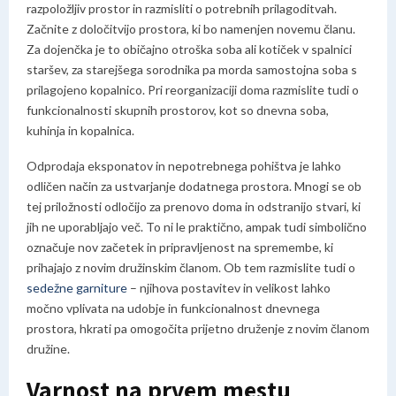
razpoložljiv prostor in razmisliti o potrebnih prilagoditvah.
Začnite z določitvijo prostora, ki bo namenjen novemu članu.
Za dojenčka je to običajno otroška soba ali kotiček v spalnici
staršev, za starejšega sorodnika pa morda samostojna soba s
prilagojeno kopalnico. Pri reorganizaciji doma razmislite tudi o
funkcionalnosti skupnih prostorov, kot so dnevna soba,
kuhinja in kopalnica.
Odprodaja eksponatov in nepotrebnega pohištva je lahko
odličen način za ustvarjanje dodatnega prostora. Mnogi se ob
tej priložnosti odločijo za prenovo doma in odstranijo stvari, ki
jih ne uporabljajo več. To ni le praktično, ampak tudi simbolično
označuje nov začetek in pripravljenost na spremembe, ki
prihajajo z novim družinskim članom. Ob tem razmislite tudi o
sedežne garniture
– njihova postavitev in velikost lahko
močno vplivata na udobje in funkcionalnost dnevnega
prostora, hkrati pa omogočita prijetno druženje z novim članom
družine.
Varnost na prvem mestu