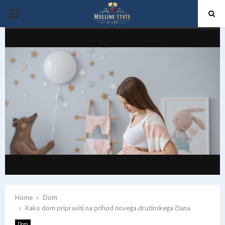
PRIMARY
MENU
Home
Dom
Kako dom pripraviti na prihod novega družinskega člana
Dom