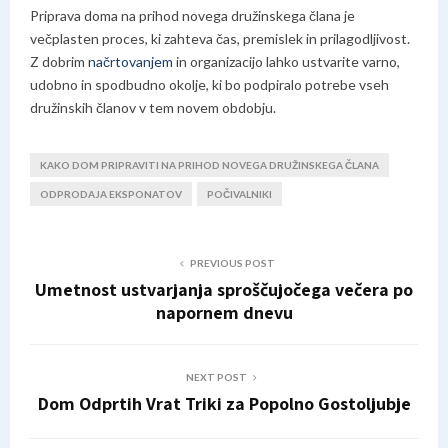
Priprava doma na prihod novega družinskega člana je
večplasten proces, ki zahteva čas, premislek in prilagodljivost.
Z dobrim
načrtovanjem
in organizacijo lahko ustvarite varno,
udobno in spodbudno okolje, ki bo podpiralo potrebe vseh
družinskih članov v tem novem obdobju.
KAKO DOM PRIPRAVITI NA PRIHOD NOVEGA DRUŽINSKEGA ČLANA
ODPRODAJA EKSPONATOV
POČIVALNIKI
PREVIOUS POST
Umetnost ustvarjanja sproščujočega večera po
napornem dnevu
NEXT POST
Dom Odprtih Vrat Triki za Popolno Gostoljubje