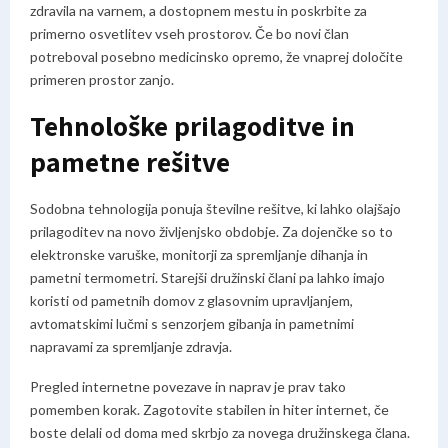
zdravila na varnem, a dostopnem mestu in poskrbite za
primerno osvetlitev vseh prostorov. Če bo novi član
potreboval posebno medicinsko opremo, že vnaprej določite
primeren prostor zanjo.
Tehnološke prilagoditve in
pametne rešitve
Sodobna tehnologija ponuja številne rešitve, ki lahko olajšajo
prilagoditev na novo življenjsko obdobje. Za dojenčke so to
elektronske varuške, monitorji za spremljanje dihanja in
pametni termometri. Starejši družinski člani pa lahko imajo
koristi od pametnih domov z glasovnim upravljanjem,
avtomatskimi lučmi s senzorjem gibanja in pametnimi
napravami za spremljanje zdravja.
Pregled internetne povezave in naprav je prav tako
pomemben korak. Zagotovite stabilen in hiter internet, če
boste delali od doma med skrbjo za novega družinskega člana.