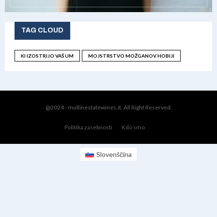
TAG CLOUD
KI IZOSTRIJO VAŠ UM
MOJSTRSTVO MOŽGANOV HOBIJI
@2024 - mullinestatewines.it. All Right Reserved.
Politika zasebnosti
Kdo smo
Slovenščina