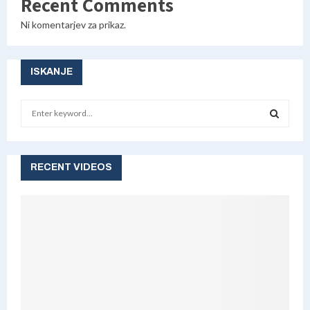
Recent Comments
Ni komentarjev za prikaz.
ISKANJE
S
e
a
S
r
c
RECENT VIDEOS
E
h
f
A
o
r
R
:
C
H