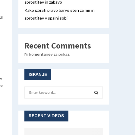
sprostitev in zabavo
Kako izbrati pravo barvo sten za mir in
il
sprostitev v spalni sobi
Recent Comments
Ni komentarjev za prikaz.
ISKANJE
iv
Če
S
e
a
S
r
c
RECENT VIDEOS
E
h
f
A
o