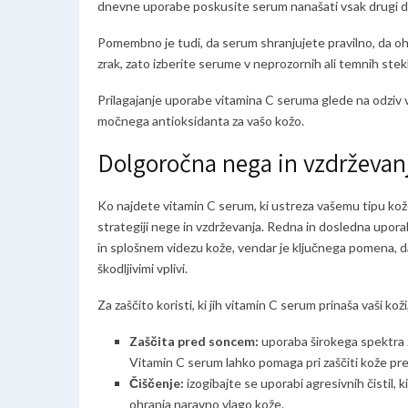
dnevne uporabe poskusite serum nanašati vsak drugi dan
Pomembno je tudi, da serum shranjujete pravilno, da oh
zrak, zato izberite serume v neprozornih ali temnih ste
Prilagajanje uporabe vitamina C seruma glede na odziv va
močnega antioksidanta za vašo kožo.
Dolgoročna nega in vzdrževan
Ko najdete vitamin C serum, ki ustreza vašemu tipu kože 
strategiji nege in vzdrževanja. Redna in dosledna upora
in splošnem videzu kože, vendar je ključnega pomena, d
škodljivimi vplivi.
Za zaščito koristi, ki jih vitamin C serum prinaša vaši ko
Zaščita pred soncem:
uporaba širokega spektra z
Vitamin C serum lahko pomaga pri zaščiti kože pr
Čiščenje:
izogibajte se uporabi agresivnih čistil, k
ohranja naravno vlago kože.