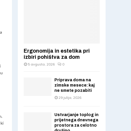
r
R
:
C
H
ga
Ergonomija in estetika pri
izbiri pohištva za dom
5 avgusta, 2026
0
i
nu
Priprava doma na
zimske mesece: kaj
ne smete pozabiti
29 julija, 2026
Ustvarjanje toplog in
m.
prijetnega dnevnega
 ki
prostora za celotno
družino