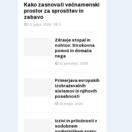
Kako zasnovati večnamenski
prostor za sprostitev in
zabavo
12 julija, 2026
0
Zdravje stopal in
nohtov: Strokovna
pomoč in domača
nega
21 januarja, 2025
Primerjava evropskih
izobraževalnih
sistemov in njihovih
posebnosti
28 maja, 2026
Izzivi in priložnosti v
sodobnem
podjetniškem svetu