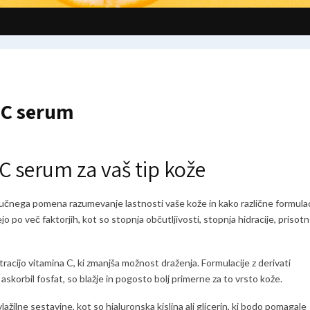
n C serum
 C serum za vaš tip kože
ključnega pomena razumevanje lastnosti vaše kože in kako različne formulac
o po več faktorjih, kot so stopnja občutljivosti, stopnja hidracije, prisot
tracijo vitamina C, ki zmanjša možnost draženja. Formulacije z derivati
 askorbil fosfat, so blažje in pogosto bolj primerne za to vrsto kože.
ažilne sestavine, kot so hialuronska kislina ali glicerin, ki bodo pomagale