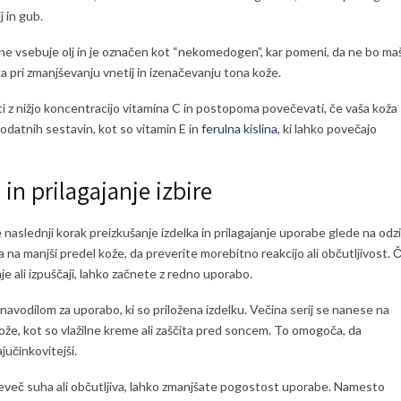
j in gub.
ne vsebuje olj in je označen kot “nekomedogen”, kar pomeni, da ne bo maš
a pri zmanjševanju vnetij in izenačevanju tona kože.
eti z nižjo koncentracijo vitamina C in postopoma povečevati, če vaša koža
atnih sestavin, kot so vitamin E in
ferulna kislina
, ki lahko povečajo
in prilagajanje izbire
je naslednji korak preizkušanje izdelka in prilagajanje uporabe glede na odz
na manjši predel kože, da preverite morebitno reakcijo ali občutljivost. 
je ali izpuščaji, lahko začnete z redno uporabo.
avodilom za uporabo, ki so priložena izdelku. Večina serij se nanese na
že, kot so vlažilne kreme ali zaščita pred soncem. To omogoča, da
jučinkovitejši.
eveč suha ali občutljiva, lahko zmanjšate pogostost uporabe. Namesto