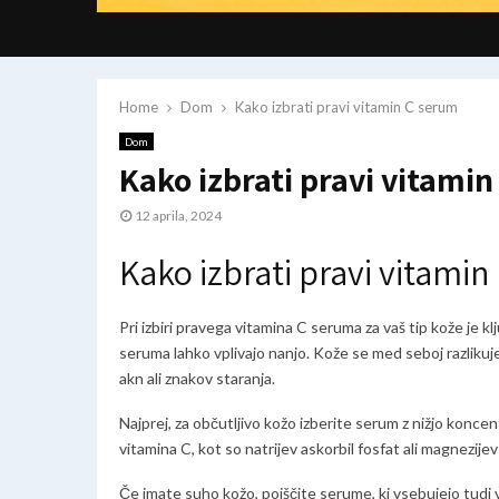
Home
Dom
Kako izbrati pravi vitamin C serum
Dom
Kako izbrati pravi vitami
12 aprila, 2024
Kako izbrati pravi vitamin
Pri izbiri pravega vitamina C seruma za vaš tip kože je 
seruma lahko vplivajo nanjo. Kože se med seboj razlikujej
akn ali znakov staranja.
Najprej, za občutljivo kožo izberite serum z nižjo koncen
vitamina C, kot so natrijev askorbil fosfat ali magnezijev
Če imate suho kožo, poiščite serume, ki vsebujejo tudi vl