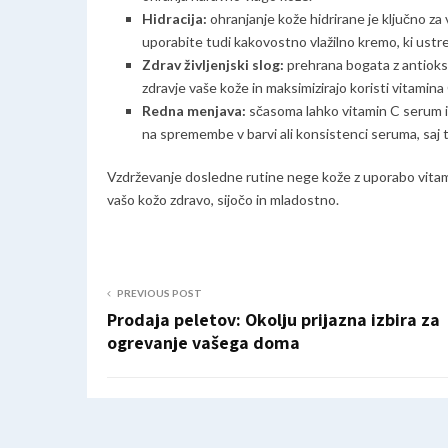
Hidracija:
ohranjanje kože hidrirane je ključno za
uporabite tudi kakovostno vlažilno kremo, ki ustr
Zdrav življenjski slog:
prehrana bogata z antioksid
zdravje vaše kože in maksimizirajo koristi vitamin
Redna menjava:
sčasoma lahko vitamin C serum i
na spremembe v barvi ali konsistenci seruma, saj t
Vzdrževanje dosledne rutine nege kože z uporabo vita
vašo kožo zdravo, sijočo in mladostno.
PREVIOUS POST
Prodaja peletov: Okolju prijazna izbira za
ogrevanje vašega doma