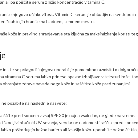
 ali pa poiščite serum z nižjo koncentracijo vitamina C.
ranite njegovo učinkovitost. Vitamin C serum je občutljiv na svetlobo in
kleničkah in jih hranite na hladnem, temnem mestu.
še kože in pravilno shranjevanje sta ključna za maksimiziranje koristi te
je
in ste se prilagodili njegovi uporabi, je pomembno razmisliti o dolgoročn
ba vitamina C seruma lahko prinese opazne izboljšave v teksturi kože, to
a ohranjate zdrave navade nege kože in zaščitite kožo pred zunanjimi
ži, ne pozabite na naslednje nasvete:
aščite pred soncem z vsaj SPF 30 je nujna vsak dan, ne glede na vreme.
ed škodljivimi učinki UV sevanja, vendar ne nadomesti zaščite pred sonce
i lahko poškodujejo kožno bariero ali izsušijo kožo. uporabite nežno čistilo,