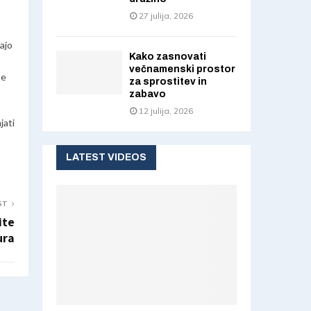
27 julija, 2026
ajo
Kako zasnovati
večnamenski prostor
te
za sprostitev in
zabavo
12 julija, 2026
jati
LATEST VIDEOS
ST
ite
ura