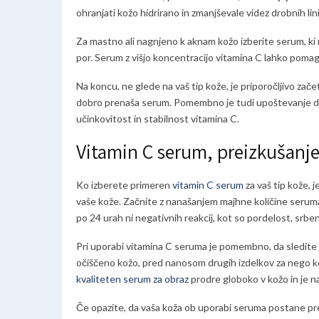
ohranjati kožo hidrirano in zmanjševale videz drobnih lini
Za mastno ali nagnjeno k aknam kožo izberite serum, ki 
por. Serum z višjo koncentracijo vitamina C lahko pomag
Na koncu, ne glede na vaš tip kože, je priporočljivo zač
dobro prenaša serum. Pomembno je tudi upoštevanje dod
učinkovitost in stabilnost vitamina C.
Vitamin C serum, preizkušanje 
Ko izberete primeren
vitamin C serum
za vaš tip kože, 
vaše kože. Začnite z nanašanjem majhne količine seruma 
po 24 urah ni negativnih reakcij, kot so pordelost, srben
Pri uporabi vitamina C seruma je pomembno, da sledite n
očiščeno kožo, pred nanosom drugih izdelkov za nego ko
kvaliteten serum za obraz
prodre globoko v kožo in je na
Če opazite, da vaša koža ob uporabi seruma postane pr