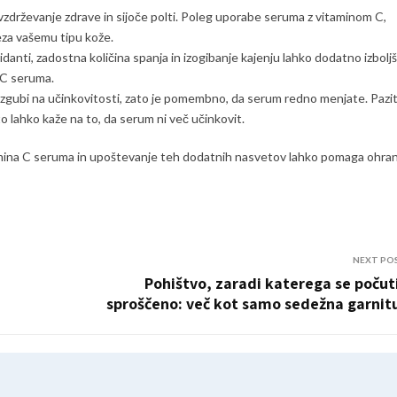
 vzdrževanje zdrave in sijoče polti. Poleg uporabe seruma z vitaminom C,
eza vašemu tipu kože.
anti, zadostna količina spanja in izogibanje kajenju lahko dodatno izboljš
a C seruma.
zgubi na učinkovitosti, zato je pomembno, da serum redno menjate. Pazi
o lahko kaže na to, da serum ni več učinkovit.
mina C seruma in upoštevanje teh dodatnih nasvetov lahko pomaga ohran
NEXT PO
Pohištvo, zaradi katerega se počut
sproščeno: več kot samo sedežna garnit