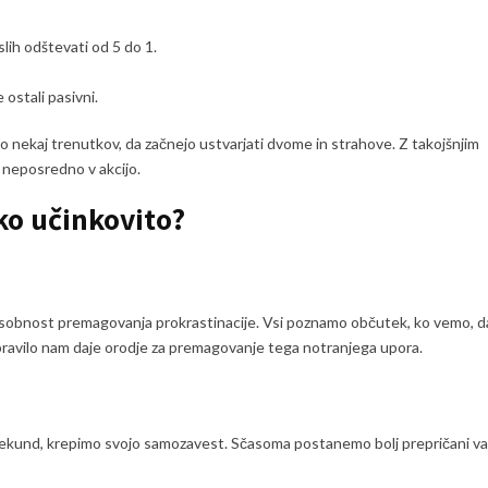
lih odštevati od 5 do 1.
ostali pasivni.
o nekaj trenutkov, da začnejo ustvarjati dvome in strahove. Z takojšnjim
 neposredno v akcijo.
ko učinkovito?
posobnost premagovanja prokrastinacije. Vsi poznamo občutek, ko vemo, d
pravilo nam daje orodje za premagovanje tega notranjega upora.
 sekund, krepimo svojo samozavest. Sčasoma postanemo bolj prepričani v