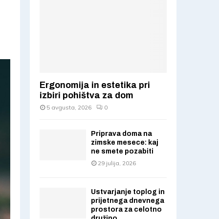
r
R
:
C
H
Ergonomija in estetika pri
izbiri pohištva za dom
5 avgusta, 2026
0
Priprava doma na
zimske mesece: kaj
ne smete pozabiti
29 julija, 2026
Ustvarjanje toplog in
prijetnega dnevnega
prostora za celotno
družino