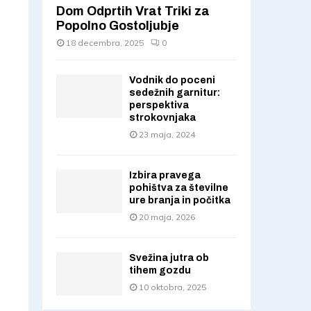
Dom Odprtih Vrat Triki za
Popolno Gostoljubje
18 decembra, 2025
0
Vodnik do poceni
sedežnih garnitur:
perspektiva
strokovnjaka
23 maja, 2024
Izbira pravega
pohištva za številne
ure branja in počitka
20 maja, 2026
Svežina jutra ob
tihem gozdu
10 oktobra, 2025