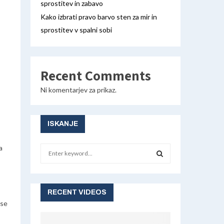
sprostitev in zabavo
Kako izbrati pravo barvo sten za mir in
sprostitev v spalni sobi
Recent Comments
Ni komentarjev za prikaz.
ISKANJE
a
S
e
a
S
r
c
RECENT VIDEOS
E
h
ase
f
A
o