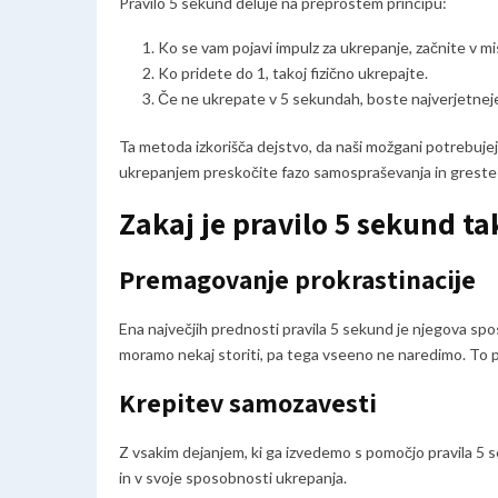
Pravilo 5 sekund deluje na preprostem principu:
Ko se vam pojavi impulz za ukrepanje, začnite v mis
Ko pridete do 1, takoj fizično ukrepajte.
Če ne ukrepate v 5 sekundah, boste najverjetneje 
Ta metoda izkorišča dejstvo, da naši možgani potrebujej
ukrepanjem preskočite fazo samospraševanja in greste
Zakaj je pravilo 5 sekund ta
Premagovanje prokrastinacije
Ena največjih prednosti pravila 5 sekund je njegova s
moramo nekaj storiti, pa tega vseeno ne naredimo. To 
Krepitev samozavesti
Z vsakim dejanjem, ki ga izvedemo s pomočjo pravila 5
in v svoje sposobnosti ukrepanja.