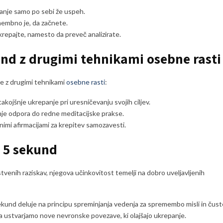
anje samo po sebi že uspeh.
membno je, da začnete.
krepajte, namesto da preveč analizirate.
und z drugimi tehnikami osebne rasti
te z drugimi tehnikami
osebne rasti
:
takojšnje ukrepanje pri uresničevanju svojih ciljev.
nje odpora do redne meditacijske prakse.
vnimi afirmacijami za krepitev samozavesti.
 5 sekund
venih raziskav, njegova učinkovitost temelji na dobro uveljavljenih
sekund deluje na principu spreminjanja vedenja za spremembo misli in čust
a ustvarjamo nove nevronske povezave, ki olajšajo ukrepanje.