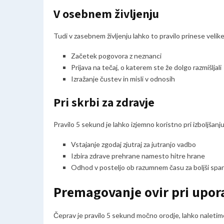
V osebnem življenju
Tudi v zasebnem življenju lahko to pravilo prinese vel
Začetek pogovora z neznanci
Prijava na tečaj, o katerem ste že dolgo razmišljali
Izražanje čustev in misli v odnosih
Pri skrbi za zdravje
Pravilo 5 sekund je lahko izjemno koristno pri izboljšan
Vstajanje zgodaj zjutraj za jutranjo vadbo
Izbira zdrave prehrane namesto hitre hrane
Odhod v posteljo ob razumnem času za boljši spa
Premagovanje ovir pri upora
Čeprav je pravilo 5 sekund močno orodje, lahko naletimo