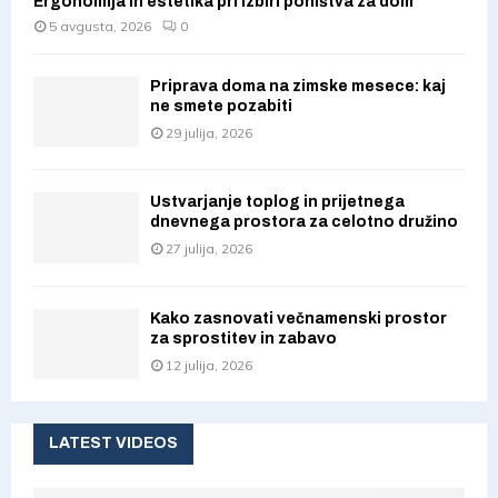
Ergonomija in estetika pri izbiri pohištva za dom
5 avgusta, 2026
0
Priprava doma na zimske mesece: kaj
ne smete pozabiti
29 julija, 2026
Ustvarjanje toplog in prijetnega
dnevnega prostora za celotno družino
27 julija, 2026
Kako zasnovati večnamenski prostor
za sprostitev in zabavo
12 julija, 2026
LATEST VIDEOS