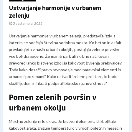
Ustvarjanje harmonije v urbanem
zelenju
5 septembra, 2025
Ustvarjanje harmonije v urbanem zelenju predstavlja izziv, s
katerim se soočajo številna sodobna mesta. Ko beton in asfalt
prevladujeta v naših urbanih okoljih, postajajo zelene površine
vse bolj dragocene. Že manjši park ali skrbno načrtovan
drevored lahko bistveno izboljša kakovost življenja prebivalcev.
Toda kako doseči pravo ravnovesje med naravnimi elementi in
urbanimi potrebami? Kako ustvariti zelene prostore, ki bodo
služili ljudem in hkrati podpirali biotsko raznovrstnost?
Pomen zelenih površin v
urbanem okolju
Mestno zelenje ni le okras. Je bistveni element, ki izboljšuje
kakovost zraka, znižuje temperaturo v vročih poletnih mesecih