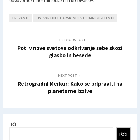
odgovornost mestnih oblasti in prebivalcev.
FREZANJE
USTVARJANJE HARMONIJE V URBANEM ZELENJU
PREVIOUS POST
Poti v nove svetove odkrivanje sebe skozi
glasbo in besede
NEXT POST
Retrogradni Merkur: Kako se pripraviti na
planetarne izzive
Išči
IŠČI