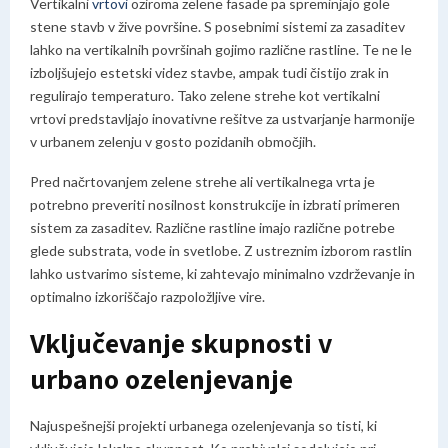
Vertikalni
vrtovi
oziroma zelene fasade pa spreminjajo gole
stene stavb v žive površine. S posebnimi sistemi za zasaditev
lahko na vertikalnih površinah gojimo različne rastline. Te ne le
izboljšujejo estetski videz stavbe, ampak tudi čistijo zrak in
regulirajo temperaturo. Tako zelene strehe kot vertikalni
vrtovi predstavljajo inovativne rešitve za ustvarjanje harmonije
v urbanem zelenju v gosto pozidanih območjih.
Pred načrtovanjem zelene strehe ali vertikalnega vrta je
potrebno preveriti nosilnost konstrukcije in izbrati primeren
sistem za zasaditev. Različne rastline imajo različne potrebe
glede substrata, vode in svetlobe. Z ustreznim izborom rastlin
lahko ustvarimo sisteme, ki zahtevajo minimalno vzdrževanje in
optimalno izkoriščajo razpoložljive vire.
Vključevanje skupnosti v
urbano ozelenjevanje
Najuspešnejši projekti urbanega ozelenjevanja so tisti, ki