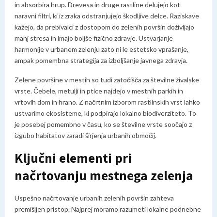
in absorbira hrup. Drevesa in druge rastline delujejo kot
naravni filtri, ki iz zraka odstranjujejo škodljive delce. Raziskave
kažejo, da prebivalci z dostopom do zelenih površin doživljajo
manj stresa in imajo boljše fizično zdravje. Ustvarjanje
harmonije v urbanem zelenju zato ni le estetsko vprašanje,
ampak pomembna strategija za izboljšanje javnega zdravja.
Zelene površine v mestih so tudi zatočišča za številne živalske
vrste. Čebele, metulji in ptice najdejo v mestnih parkih in
vrtovih dom in hrano. Z načrtnim izborom rastlinskih vrst lahko
ustvarimo ekosisteme, ki podpirajo lokalno biodiverziteto. To
je posebej pomembno v času, ko se številne vrste soočajo z
izgubo habitatov zaradi širjenja urbanih območij.
Ključni elementi pri
načrtovanju mestnega zelenja
Uspešno načrtovanje urbanih zelenih površin zahteva
premišljen pristop. Najprej moramo razumeti lokalne podnebne