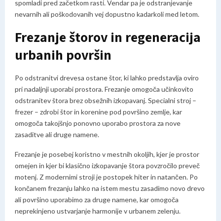
spomladi pred začetkom rasti. Vendar pa je odstranjevanje
nevarnih ali poškodovanih vej dopustno kadarkoli med letom.
Frezanje štorov in regeneracija
urbanih površin
Po odstranitvi drevesa ostane štor, ki lahko predstavlja oviro
pri nadaljnji uporabi prostora. Frezanje omogoča učinkovito
odstranitev štora brez obsežnih izkopavanj. Specialni stroj –
frezer – zdrobi štor in korenine pod površino zemlje, kar
omogoča takojšnjo ponovno uporabo prostora za nove
zasaditve ali druge namene.
Frezanje je posebej koristno v mestnih okoljih, kjer je prostor
omejen in kjer bi klasično izkopavanje štora povzročilo preveč
motenj. Z modernimi stroji je postopek hiter in natančen. Po
končanem frezanju lahko na istem mestu zasadimo novo drevo
ali površino uporabimo za druge namene, kar omogoča
neprekinjeno ustvarjanje harmonije v urbanem zelenju.