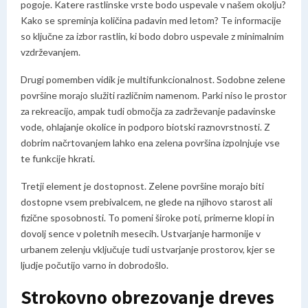
pogoje. Katere rastlinske vrste bodo uspevale v našem okolju?
Kako se spreminja količina padavin med letom? Te informacije
so ključne za izbor rastlin, ki bodo dobro uspevale z minimalnim
vzdrževanjem.
Drugi pomemben vidik je multifunkcionalnost. Sodobne zelene
površine morajo služiti različnim namenom. Parki niso le prostor
za rekreacijo, ampak tudi območja za zadrževanje padavinske
vode, ohlajanje okolice in podporo biotski raznovrstnosti. Z
dobrim načrtovanjem lahko ena zelena površina izpolnjuje vse
te funkcije hkrati.
Tretji element je dostopnost. Zelene površine morajo biti
dostopne vsem prebivalcem, ne glede na njihovo starost ali
fizične sposobnosti. To pomeni široke poti, primerne klopi in
dovolj sence v poletnih mesecih. Ustvarjanje harmonije v
urbanem zelenju vključuje tudi ustvarjanje prostorov, kjer se
ljudje počutijo varno in dobrodošlo.
Strokovno obrezovanje dreves