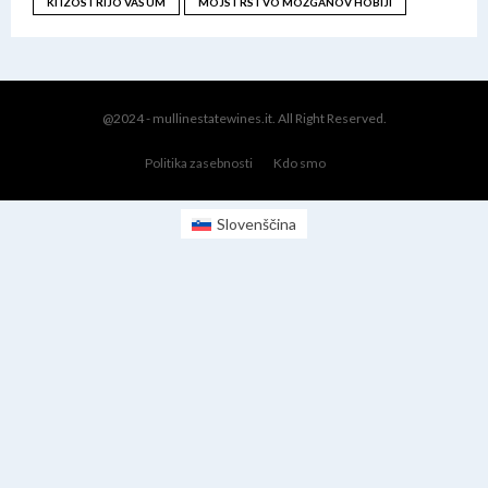
KI IZOSTRIJO VAŠ UM
MOJSTRSTVO MOŽGANOV HOBIJI
@2024 - mullinestatewines.it. All Right Reserved.
Politika zasebnosti
Kdo smo
Slovenščina