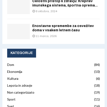
Celostni pristop k zdravju: Krepitev
imunskega sistema, športna oprema...
8 oktobra, 2024
Enostavne spremembe za osvežitev
doma v vsakem letnem času
11 marca, 2026
KATEGORIJE
Dom
(84)
Ekonomija
(10)
Kultura
(6)
Lepota in zdravje
(18)
Non categorizzato
(19)
Sport
(11)
Svet
(16)