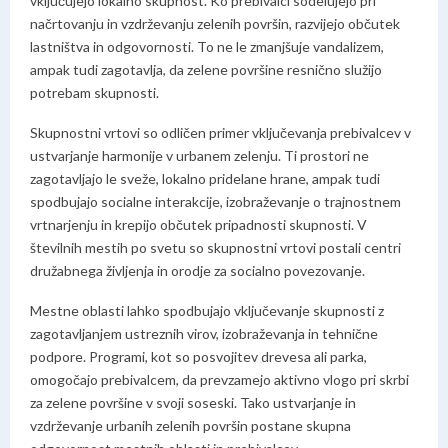
vključujejo lokalno skupnost. Ko prebivalci sodelujejo pri
načrtovanju in vzdrževanju zelenih površin, razvijejo občutek
lastništva in odgovornosti. To ne le zmanjšuje vandalizem,
ampak tudi zagotavlja, da zelene površine resnično služijo
potrebam skupnosti.
Skupnostni vrtovi so odličen primer vključevanja prebivalcev v
ustvarjanje harmonije v urbanem zelenju. Ti prostori ne
zagotavljajo le sveže, lokalno pridelane hrane, ampak tudi
spodbujajo socialne interakcije, izobraževanje o trajnostnem
vrtnarjenju in krepijo občutek pripadnosti skupnosti. V
številnih mestih po svetu so skupnostni vrtovi postali centri
družabnega življenja in orodje za socialno povezovanje.
Mestne oblasti lahko spodbujajo vključevanje skupnosti z
zagotavljanjem ustreznih virov, izobraževanja in tehnične
podpore. Programi, kot so posvojitev drevesa ali parka,
omogočajo prebivalcem, da prevzamejo aktivno vlogo pri skrbi
za zelene površine v svoji soseski. Tako ustvarjanje in
vzdrževanje urbanih zelenih površin postane skupna