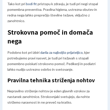
Tako kot pri
bodi fit
pristopu k zdravju, je tudi pri negi stopal
pomembna preventiva. Pravilna higiena, ustrezna obutev in
redna nega lahko preprečijo številne težave, vključno z
zanohtnico.
Strokovna pomoč in domača
nega
Podobno kot pri izbiri
darila za najboljšo prijateljico
, kjer
potrebujemo pravi nasvet, je tudi pri težavah s stopali
pomembno poiskati strokovno pomoč. Pedikerji in podiatri
lahko nudijo ustrezno oskrbo in svetovanje.
Pravilna tehnika striženja nohtov
Nepravilno striženje nohtov je eden glavnih vzrokov za
nastanek zanohtnice. Strokovnjaki svetujejo, da nohte
strižemo naravnost in ne preveč na kratko.