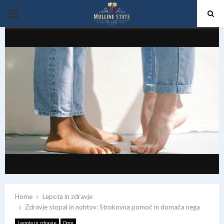
PRIMARY
MENU
Home
Lepota in zdravje
Zdravje stopal in nohtov: Strokovna pomoč in domača nega
Lepota in zdravje
Dom