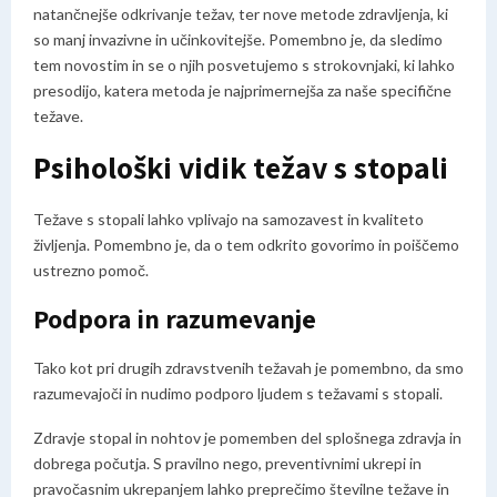
natančnejše odkrivanje težav, ter nove metode zdravljenja, ki
so manj invazivne in učinkovitejše. Pomembno je, da sledimo
tem novostim in se o njih posvetujemo s strokovnjaki, ki lahko
presodijo, katera metoda je najprimernejša za naše specifične
težave.
Psihološki vidik težav s stopali
Težave s stopali lahko vplivajo na samozavest in kvaliteto
življenja. Pomembno je, da o tem odkrito govorimo in poiščemo
ustrezno pomoč.
Podpora in razumevanje
Tako kot pri drugih zdravstvenih težavah je pomembno, da smo
razumevajoči in nudimo podporo ljudem s težavami s stopali.
Zdravje stopal in nohtov je pomemben del splošnega zdravja in
dobrega počutja. S pravilno nego, preventivnimi ukrepi in
pravočasnim ukrepanjem lahko preprečimo številne težave in