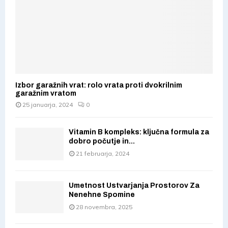
Izbor garažnih vrat: rolo vrata proti dvokrilnim
garažnim vratom
25 januarja, 2024
0
Vitamin B kompleks: ključna formula za
dobro počutje in...
21 februarja, 2024
Umetnost Ustvarjanja Prostorov Za
Nenehne Spomine
28 novembra, 2025