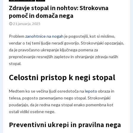
Zdravje stopal in nohtov: Strokovna
pomoč in domača nega
21 januarja, 2025
Problem
zanohtnice na nogah
je pogostejši, kot si mislimo,
vendar o tej temi ljudje neradi govorijo. Strokovnjaki opozarjajo,
da je pravočasno ukrepanje ključnega pomena za
preprečevanje resnejših zapletov in ohranjanje zdravja naših
stopal.
Celostni pristop k negi stopal
Medtem ko se večina ljudi osredotoča na
lepoto
obraza in
telesa, pogosto zanemarjamo nego stopal. Strokovnjaki
poudarjajo, da je redna nega stopal enako pomembna kot
ostali vidiki osebne nege.
Preventivni ukrepi in pravilna nega