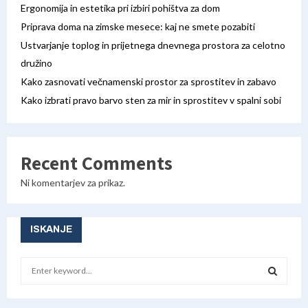
Ergonomija in estetika pri izbiri pohištva za dom
Priprava doma na zimske mesece: kaj ne smete pozabiti
Ustvarjanje toplog in prijetnega dnevnega prostora za celotno
družino
Kako zasnovati večnamenski prostor za sprostitev in zabavo
Kako izbrati pravo barvo sten za mir in sprostitev v spalni sobi
Recent Comments
Ni komentarjev za prikaz.
ISKANJE
S
e
a
S
r