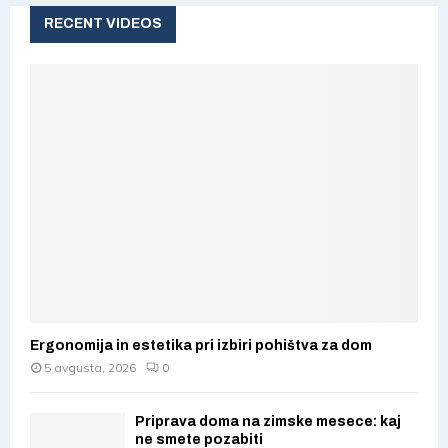
c
RECENT VIDEOS
E
h
f
A
o
r
R
:
C
H
Ergonomija in estetika pri izbiri pohištva za dom
5 avgusta, 2026
0
Priprava doma na zimske mesece: kaj
ne smete pozabiti