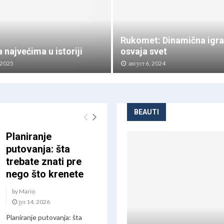
Rukomet: Dinamična igra
 najvećima u istoriji
osvaja svet
 2025
август 6, 2024
R
u
k
o
BEAUTI
m
e
Planiranje
t
putovanja: šta
:
trebate znati pre
D
nego što krenete
i
n
by
Mario
a
јул 14, 2026
m
i
Planiranje putovanja: šta