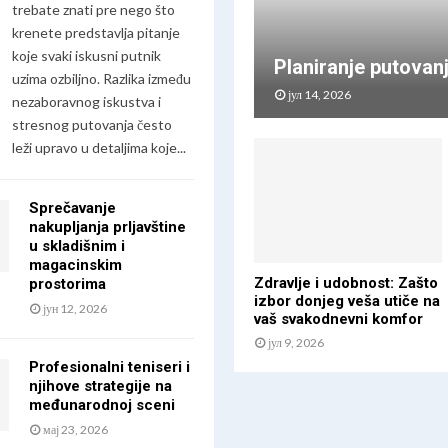
č
trebate znati pre nego što
n
krenete predstavlja pitanje
a
koje svaki iskusni putnik
Planiranje putovanj
i
uzima ozbiljno. Razlika između
g
јул 14, 2026
nezaboravnog iskustva i
r
stresnog putovanja često
a
leži upravo u detaljima koje...
k
o
j
Sprečavanje
a
nakupljanja prljavštine
o
u skladišnim i
s
magacinskim
v
Zdravlje i udobnost: Zašto
prostorima
a
izbor donjeg veša utiče na
јун 12, 2026
j
vaš svakodnevni komfor
a
јул 9, 2026
s
Profesionalni teniseri i
v
njihove strategije na
e
međunarodnoj sceni
t
мај 23, 2026