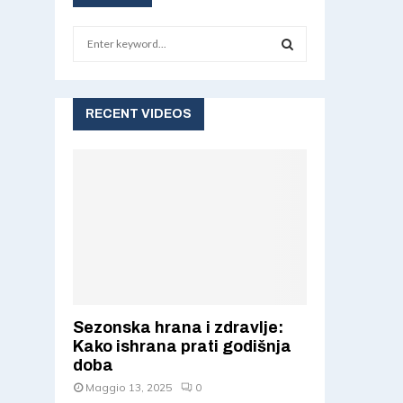
S
e
a
S
r
c
RECENT VIDEOS
E
h
f
A
o
r
R
:
C
H
Sezonska hrana i zdravlje:
Kako ishrana prati godišnja
doba
Maggio 13, 2025
0