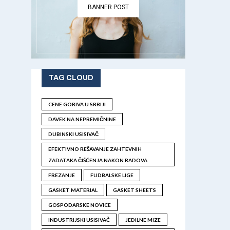
BANNER POST
TAG CLOUD
CENE GORIVA U SRBIJI
DAVEK NA NEPREMIČNINE
DUBINSKI USISIVAČ
EFEKTIVNO REŠAVANJE ZAHTEVNIH
ZADATAKA ČIŠĆENJA NAKON RADOVA
FREZANJE
FUDBALSKE LIGE
GASKET MATERIAL
GASKET SHEETS
GOSPODARSKE NOVICE
INDUSTRIJSKI USISIVAČ
JEDILNE MIZE