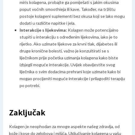
miris kolagena, probajte ga pomiješati s jakim okusima
poput voćnih smoothieja ili kave. Također, na tržištu
postoje kolageni suplementi bez okusa koji se lako mogu
dodati u različite napitke i jela.
Interakcije s lijekovima:
Kolagen može potencijalno
stupiti u interakciju s određenim lijekovima, iako je to
rijetko. Ako uzimate lijekove za krvni tlak, dijabetes ili
druge kronične bolesti, važno je konzultirati se s
liječnikom prije početka uzimanja kolagena kako biste
izbjegli moguće interakcije.
Uvijek obavijestite svog
liječnika o svim dodacima prehrani koje uzimate kako bi
mogao procijeniti moguće interakcije i prilagoditi terapiju
po potrebi.
Zaključak
Kolagen je neophodan za mnoge aspekte našeg zdravlja, od
kože i kose do zglobova i mišića. Uključivanje kolagena u vašu