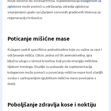
može dovesti do
osteoartritisa. Suplementacija
kolagenom za
zglobove
može pomoći u održavanju zdravlja zglobova
smanjenjem upale i pružanjem osnovnih građevnih blokova za
regeneraciju hrskavice.
Poticanje mišićne mase
Kolagen sadrži specifične aminokiseline koje su važne za rast i
održavanje mišića. Glicin, jedna od tih aminokiselina, igra
ključnu ulogu u sintezi kreatina, koji pruža energiju mišićima
tijekom treninga. Studije su pokazale da suplementacija
kolagenom može pomoći u povećanju mišićne mase kod starijih
osoba s sarkopenijom (gubitkom mišićne mase povezane s
dobi).
Poboljšanje zdravlja kose i noktiju