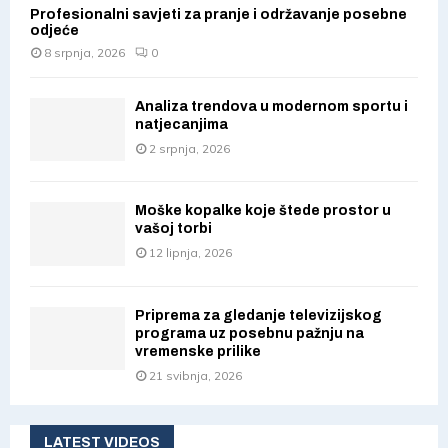
Profesionalni savjeti za pranje i održavanje posebne
odjeće
8 srpnja, 2026
0
Analiza trendova u modernom sportu i
natjecanjima
2 srpnja, 2026
Moške kopalke koje štede prostor u
vašoj torbi
12 lipnja, 2026
Priprema za gledanje televizijskog
programa uz posebnu pažnju na
vremenske prilike
21 svibnja, 2026
LATEST VIDEOS