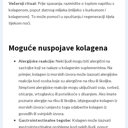
Večernji ritual:
Prije spavanja, razmislite o toplom napitku s
kolagenom, poput zlatnog mlijeka (mlijeko s kurkumom i
kolagenom). To može pomoći u opuštanju i regeneraciji tijela
tijekom noći.
Moguće nuspojave kolagena
Alergijske reakcije:
Neki ljudi mogu biti alergični na
sastojke koji se nalaze u kolagenim suplementima. Na
primjer, kolagen iz morskih izvora može izazvati alergijske
reakcije kod osoba koje su alergične na ribu ili školjke.
Simptomi alergijske reakcije mogu uključivati osip, svrbež,
oticanje, vrtoglavicu ili poteškoće s disanjem.
Ako imate
poznate alergije na ribu ili školjke, izbjegavajte kolagen iz
morskih izvora i umjesto toga odaberite kolagen iz
goveđih ili svinjskih izvora.
Gastrointestinalne tegobe:
Kolagen može izazvati
gastrointestinalne probleme kod nekih ljudi, poput