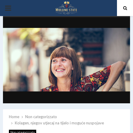
PRIMARY
MENU
Home
Non categorizzato
Kolagen, njegov utjecaj na tijelo i moguće nuspojave
Non categorizzato