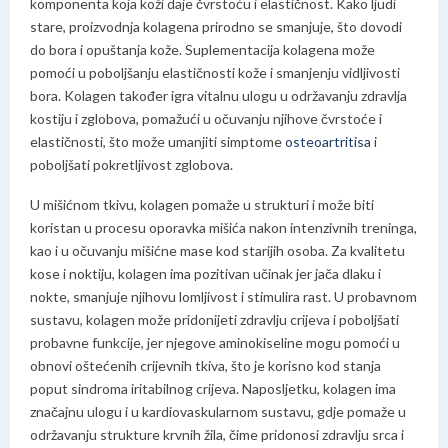
komponenta koja koži daje čvrstoću i elastičnost. Kako ljudi
stare, proizvodnja kolagena prirodno se smanjuje, što dovodi
do bora i opuštanja kože. Suplementacija kolagena može
pomoći u poboljšanju elastičnosti kože i smanjenju vidljivosti
bora. Kolagen također igra vitalnu ulogu u održavanju zdravlja
kostiju i zglobova, pomažući u očuvanju njihove čvrstoće i
elastičnosti, što može umanjiti simptome
osteoartritisa
i
poboljšati pokretljivost zglobova.
U mišićnom tkivu, kolagen pomaže u strukturi i može biti
koristan u procesu oporavka mišića nakon intenzivnih treninga,
kao i u očuvanju mišićne mase kod starijih osoba. Za kvalitetu
kose i noktiju, kolagen ima pozitivan učinak jer jača dlaku i
nokte, smanjuje njihovu lomljivost i stimulira rast. U probavnom
sustavu, kolagen može pridonijeti zdravlju crijeva i poboljšati
probavne funkcije, jer njegove aminokiseline mogu pomoći u
obnovi oštećenih crijevnih tkiva, što je korisno kod stanja
poput sindroma iritabilnog crijeva. Naposljetku, kolagen ima
značajnu ulogu i u kardiovaskularnom sustavu, gdje pomaže u
održavanju strukture krvnih žila, čime pridonosi zdravlju srca i