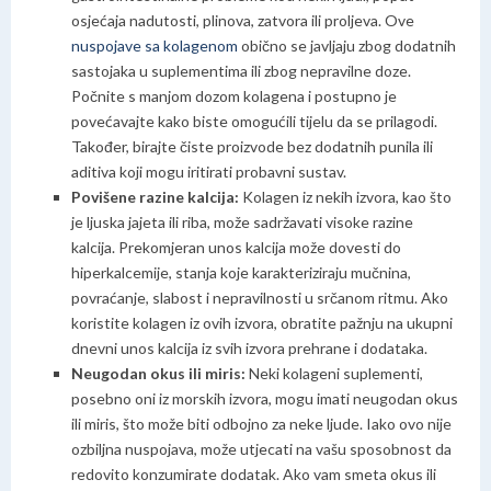
osjećaja nadutosti, plinova, zatvora ili proljeva. Ove
nuspojave sa kolagenom
obično se javljaju zbog dodatnih
sastojaka u suplementima ili zbog nepravilne doze.
Počnite s manjom dozom kolagena i postupno je
povećavajte kako biste omogućili tijelu da se prilagodi.
Također, birajte čiste proizvode bez dodatnih punila ili
aditiva koji mogu iritirati probavni sustav.
Povišene razine kalcija:
Kolagen iz nekih izvora, kao što
je ljuska jajeta ili riba, može sadržavati visoke razine
kalcija. Prekomjeran unos kalcija može dovesti do
hiperkalcemije, stanja koje karakteriziraju mučnina,
povraćanje, slabost i nepravilnosti u srčanom ritmu.
Ako
koristite kolagen iz ovih izvora, obratite pažnju na ukupni
dnevni unos kalcija iz svih izvora prehrane i dodataka.
Neugodan okus ili miris:
Neki kolageni suplementi,
posebno oni iz morskih izvora, mogu imati neugodan okus
ili miris, što može biti odbojno za neke ljude. Iako ovo nije
ozbiljna nuspojava, može utjecati na vašu sposobnost da
redovito konzumirate dodatak.
Ako vam smeta okus ili