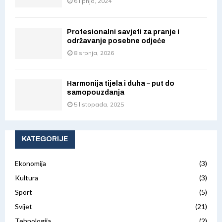
6 lipnja, 2024
Profesionalni savjeti za pranje i
održavanje posebne odjeće
8 srpnja, 2026
Harmonija tijela i duha – put do
samopouzdanja
5 listopada, 2025
KATEGORIJE
Ekonomija
(3)
Kultura
(3)
Sport
(5)
Svijet
(21)
Tehnologija
(2)