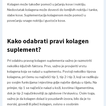
Kolagen može također pomoći u jačanju kose i noktiju.
Nedostatak kolagena može dovesti do lomljivih noktiju i tanke,
slabe kose. Suplementacija kolagenom može pomoći u
povećanju snage noktiju i gustoće kose.
Kako odabrati pravi kolagen
suplement?
Pri odabiru pravog kolagen suplementa važno je razmotriti
nekoliko ključnih faktora. Prvo, važno je provjeriti vrstu
kolagena koja se nalazi u suplementu. Postoji nekoliko tipova
kolagena, pri čemu su najčešći tip 1, tip 2 i tip 3, koji se razlikuju
po svojim funkcijama i mjestima gdje najviše djeluju u tijelu. Na
primjer, tip 1 se najčešće nalazi u koži, kostima i ligamentima,
dok je tip 2 najučinkovitiji za zglobove i hrskavicu. Osim toga,
važno je da kolagen dolazi iz pouzdanih izvora, bilo da je to
morski, goveđi ili pileći kolagen, ovisno o osobnim