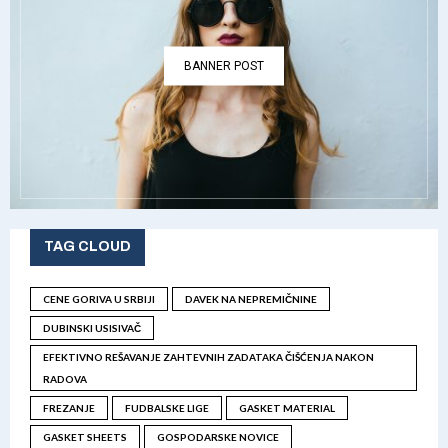
BANNER POST
TAG CLOUD
CENE GORIVA U SRBIJI
DAVEK NA NEPREMIČNINE
DUBINSKI USISIVAČ
EFEKTIVNO REŠAVANJE ZAHTEVNIH ZADATAKA ČIŠĆENJA NAKON
RADOVA
FREZANJE
FUDBALSKE LIGE
GASKET MATERIAL
GASKET SHEETS
GOSPODARSKE NOVICE