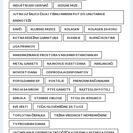
INDUSTRIJSKI USISIVAČ
JEDILNE MIZE
JUTRA UZ ŠALICU ČAJA I TIŠINU MIRISNI PUT DO UNUTARNJE
RAVNOTEŽE
KAVČI
KLUBSKE MIZICE
KOLAGEN
KOLAGEN ZA KOSU
KOTNA SEDEŽNA GARNITURA
KUHINJE
KUPAĆI KOSTIMI
LIGA PRVAKOV
MAKSIMIZIRANJE PROSTORA V MAJHNIH STANOVANJIH
METAL GASKETS
NAJNOVIJE VIJESTI DANA
NASLANJAČI
NOVOSTI DANA
ODPRODAJA EKSPONATOV
POPOLDANSKI SP
POSTELJE
PRENOSNI RAČUNALNIK
PROJA SA SIROM
PTFE GASKETS
RAZTEGLJIV FOTELJ
SERIJA A
STENSKE OBLOGE
STOLI ZA JEDILNICO
SVE VESTI
TEČAJ SLOVENŠČINE ZA TUJCE
TOPLOTNA ČRPALKA
TRŽNA VREDNOST NEPREMIČNINE
TV PROGRAM DANAS
USTVARJANJE OSEBNEGA ZATOČIŠČA V OBJEMU LASTNEGA DOMA